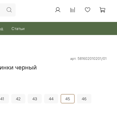
од
Статьи
арт.
581602010201/01
тинки черный
41
42
43
44
45
46